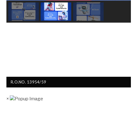
R.O.NO. 13954/59
×