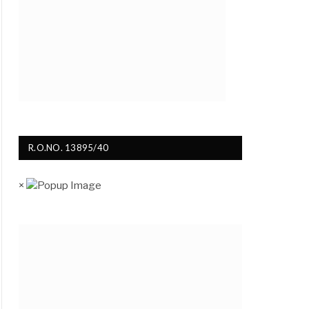
R.O.NO. 13895/40
×