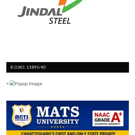
R.O.NO. 13895/40
×