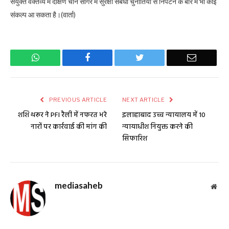
संयुक्त वक्तव्य में दक्षिण चीन सागर में सुरक्षा संबंधी चुनौतियों से निपटने के बारे में भी कोई
संकल्प आ सकता है।(वार्ता)
WhatsApp
Facebook
Twitter
Email
PREVIOUS ARTICLE
NEXT ARTICLE
शशि थरूर ने PFI रैली में नफरत भरे
इलाहाबाद उच्च न्यायालय में 10
नारों पर कार्रवाई की मांग की
न्यायाधीश नियुक्त करने की
सिफारिश
mediasaheb
Web