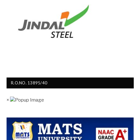
R.O.NO. 13895/40
×