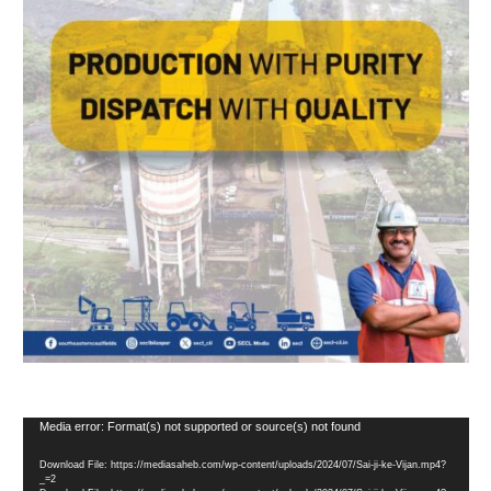
Video
Media error: Format(s) not supported or source(s) not found
Player
Download File: https://mediasaheb.com/wp-content/uploads/2024/07/Sai-ji-ke-Vijan.mp4?
_=2