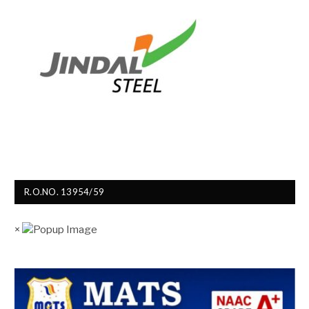
R.O.NO. 13954/59
×