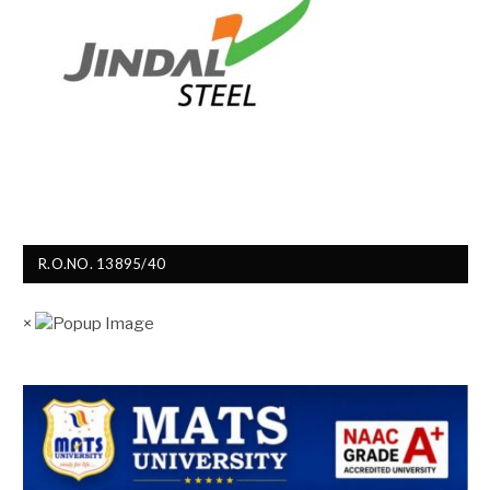
R.O.NO. 13895/40
×