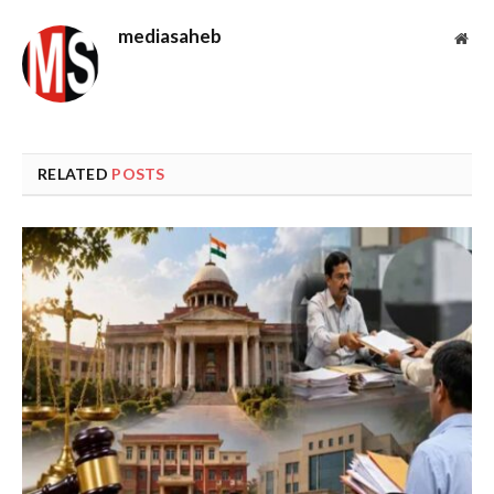
mediasaheb
Web
RELATED
POSTS