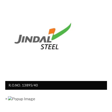
R.O.NO. 13895/40
×