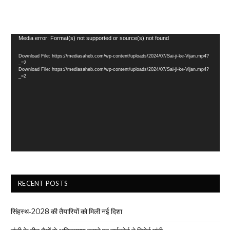
Video
Media error: Format(s) not supported or source(s) not found
Player
Download File: https://mediasaheb.com/wp-content/uploads/2024/07/Sai-ji-ke-Vijan.mp4?
_=2
Download File: https://mediasaheb.com/wp-content/uploads/2024/07/Sai-ji-ke-Vijan.mp4?
_=2
RECENT POSTS
सिंहस्थ-2028 की तैयारियों को मिली नई दिशा