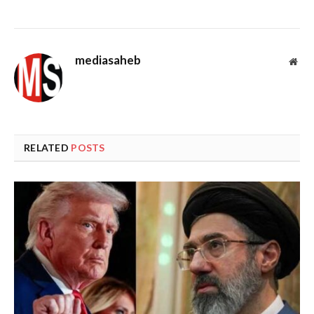
mediasaheb
Web
RELATED
POSTS