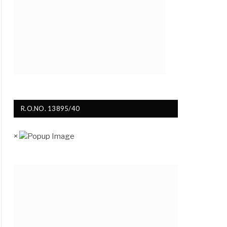
R.O.NO. 13895/40
×