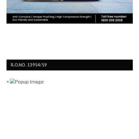
R.O.NO. 13954/59
×