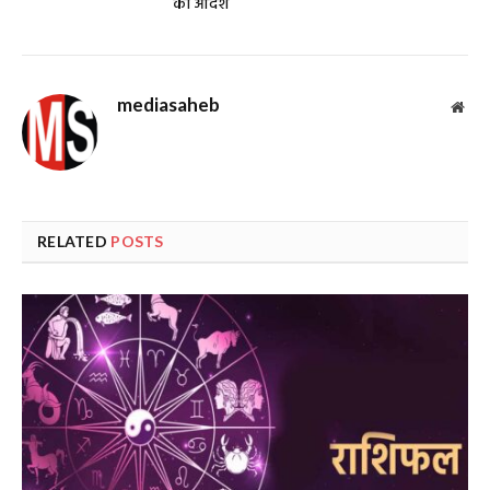
का आदेश
mediasaheb
Web
RELATED
POSTS