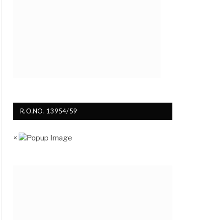
ite
R.O.NO. 13954/59
×