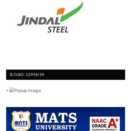
R.O.NO. 13954/59
×