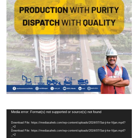
Video
Media error: Format(s) not supported or source(s) not found
Player
Download File: https://mediasaheb.com/wp-content/uploads/2024/07/Sai-ji-ke-Vijan.mp4?
_=2
Download File: https://mediasaheb.com/wp-content/uploads/2024/07/Sai-ji-ke-Vijan.mp4?
_=2