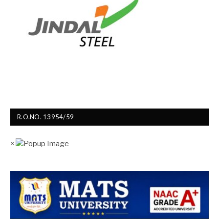
R.O.NO. 13954/59
×