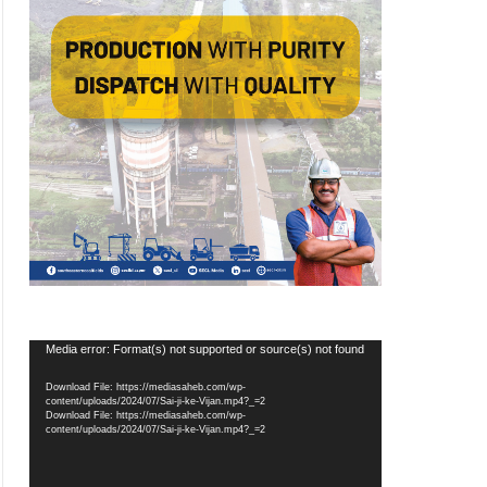
Video
Media error: Format(s) not supported or source(s) not found
Player
Download File: https://mediasaheb.com/wp-
content/uploads/2024/07/Sai-ji-ke-Vijan.mp4?_=2
Download File: https://mediasaheb.com/wp-
content/uploads/2024/07/Sai-ji-ke-Vijan.mp4?_=2