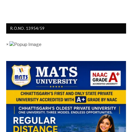
R.O.NO. 13954/59
×