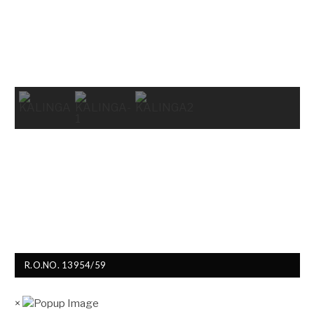
R.O.NO. 13954/59
×