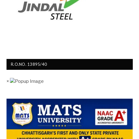
R.O.NO. 13895/40
×