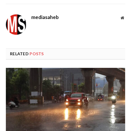
mediasaheb
Web
RELATED
POSTS