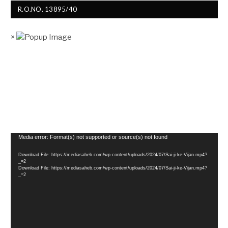
R.O.NO. 13895/40
×
Video
Media error: Format(s) not supported or source(s) not found
Player
Download File: https://mediasaheb.com/wp-content/uploads/2024/07/Sai-ji-ke-Vijan.mp4?
_=2
Download File: https://mediasaheb.com/wp-content/uploads/2024/07/Sai-ji-ke-Vijan.mp4?
_=2