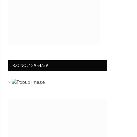
R.O.NO. 13954/59
×
ite