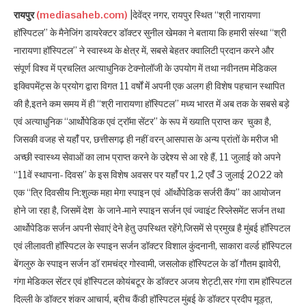
रायपुर
(mediasaheb.com)
|देवेंद्र नगर, रायपुर स्थित “श्री नारायणा
हॉस्पिटल” के मैनेजिंग डायरेक्टर डॉक्टर सुनील खेमका ने बताया कि हमारी संस्था “श्री
नारायणा हॉस्पिटल” ने स्वास्थ्य के क्षेत्र में, सबसे बेहतर क्वालिटी प्रदान करने और
संपूर्ण विश्व में प्रचलित अत्याधुनिक टेक्नोलॉजी के उपयोग में तथा नवीनतम मेडिकल
इक्विपमेंट्स के प्रयोग द्वारा विगत 11 वर्षों में अपनी एक अलग ही विशेष पहचान स्थापित
की है,इतने कम समय में ही “श्री नारायणा हॉस्पिटल” मध्य भारत में अब तक के सबसे बड़े
एवं अत्याधुनिक “आर्थोपेडिक एवं ट्राॅमा सेंटर” के रूप में ख्याति प्राप्त कर चुका है,
जिसकी वजह से यहांँ पर, छत्तीसगढ़ ही नहीं वरन् आसपास के अन्य प्रांतों के मरीज भी
अच्छी स्वास्थ्य सेवाओं का लाभ प्राप्त करने के उद्देश्य से आ रहे हैं, 11 जुलाई को अपने
“11वें स्थापना- दिवस” के इस विशेष अवसर पर यहांँ पर 1,2 एवंँ 3 जुलाई 2022 को
एक “त्रि दिवसीय नि:शुल्क महा मेगा स्पाइन एवं ऑर्थोपेडिक सर्जरी कैंप” का आयोजन
होने जा रहा है, जिसमें देश के जाने-माने स्पाइन सर्जन एवं ज्वाइंट रिप्लेसमेंट सर्जन तथा
आर्थोपेडिक सर्जन अपनी सेवाएं देने हेतु उपस्थित रहेंगे,जिसमें से प्रमुख है मुंबई हॉस्पिटल
एवं लीलावती हॉस्पिटल के स्पाइन सर्जन डॉक्टर विशाल कुंदनानी, साकारा वर्ल्ड हॉस्पिटल
बेंगलुरु के स्पाइन सर्जन डॉ रामचंद्र गोस्वामी, जसलोक हॉस्पिटल के डॉ गौतम झावेरी,
गंगा मेडिकल सेंटर एवं हॉस्पिटल कोयंबटूर के डॉक्टर अजय शेट्टी,सर गंगा राम हॉस्पिटल
दिल्ली के डॉक्टर शंकर आचार्य, ब्रीच कैंडी हॉस्पिटल मुंबई के डॉक्टर प्रदीप मूड्त,