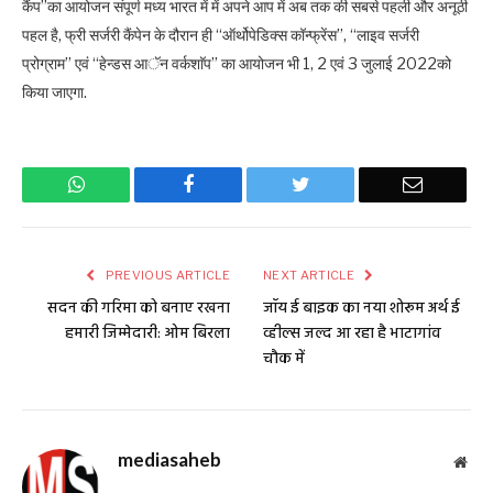
कैंप”का आयोजन संपूर्ण मध्य भारत में में अपने आप में अब तक की सबसे पहली और अनूठी
पहल है, फ्री सर्जरी कैंपेन के दौरान ही “ऑर्थोपेडिक्स कॉन्फ्रेंस”, “लाइव सर्जरी
प्रोग्राम” एवं “हेन्डस आॅन वर्कशाॅप” का आयोजन भी 1, 2 एवं 3 जुलाई 2022को
किया जाएगा.
WhatsApp
Facebook
Twitter
Email
PREVIOUS ARTICLE
NEXT ARTICLE
सदन की गरिमा को बनाए रखना
जॉय ई बाइक का नया शोरूम अर्थ ई
हमारी जिम्मेदारी: ओम बिरला
व्हील्स जल्द आ रहा है भाटागांव
चौक में
mediasaheb
Web