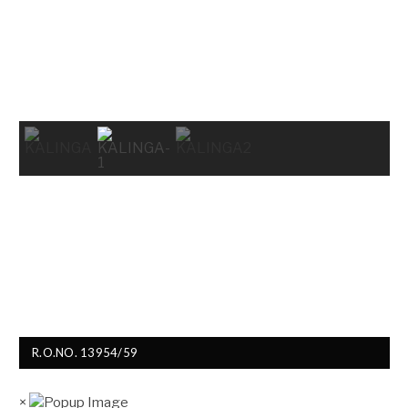
R.O.NO. 13954/59
×