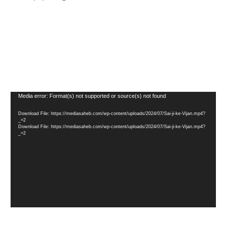
Video
Media error: Format(s) not supported or source(s) not found
Player
Download File: https://mediasaheb.com/wp-content/uploads/2024/07/Sai-ji-ke-Vijan.mp4?
_=2
Download File: https://mediasaheb.com/wp-content/uploads/2024/07/Sai-ji-ke-Vijan.mp4?
_=2