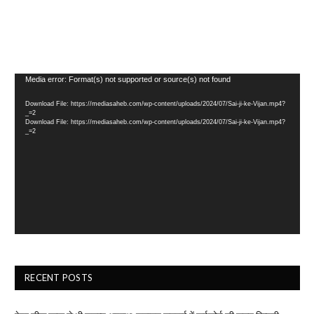
Video
Media error: Format(s) not supported or source(s) not found
Player
Download File: https://mediasaheb.com/wp-content/uploads/2024/07/Sai-ji-ke-Vijan.mp4?
_=2
Download File: https://mediasaheb.com/wp-content/uploads/2024/07/Sai-ji-ke-Vijan.mp4?
_=2
RECENT POSTS