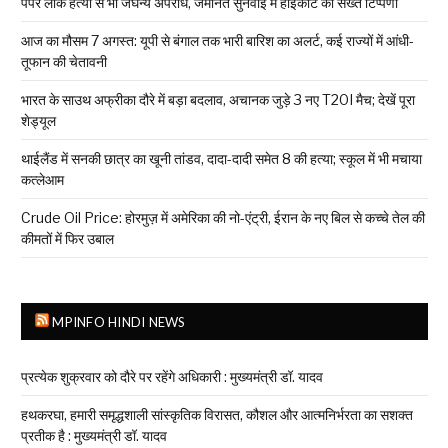
पेपर लीक हत्या से भी जघन्य अपराध, जमानत सुनवाई में हाईकोर्ट की सख्त टिप्पणी
आज का मौसम 7 अगस्त: यूपी से बंगाल तक भारी बारिश का अलर्ट, कई राज्यों में आंधी-
तूफान की चेतावनी
भारत के साउथ अफ्रीका दौरे में बड़ा बदलाव, अचानक जुड़े 3 नए T20I मैच; देखें पूरा
शेड्यूल
थाईलैंड में सनकी छात्र का खूनी तांडव, दादा-दादी समेत 8 की हत्या; स्कूल में भी मचाया
कत्लेआम
Crude Oil Price: होरमुज़ में अमेरिका की नो-एंट्री, ईरान के नए बिल से कच्चे तेल की
कीमतों में फिर उबाल
MPINFO HINDI NEWS
प्रत्येक शुक्रवार को दौरे पर रहेंगे अधिकारी : मुख्यमंत्री डॉ. यादव
हथकरघा, हमारी समृद्धशाली सांस्कृतिक विरासत, कौशल और आत्मनिर्भरता का सशक्त
प्रतीक है : मुख्यमंत्री डॉ. यादव