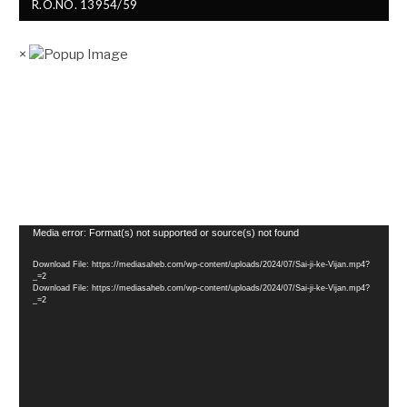
R.O.NO. 13954/59
×
Video
Media error: Format(s) not supported or source(s) not found
Player
Download File: https://mediasaheb.com/wp-content/uploads/2024/07/Sai-ji-ke-Vijan.mp4?
_=2
Download File: https://mediasaheb.com/wp-content/uploads/2024/07/Sai-ji-ke-Vijan.mp4?
_=2