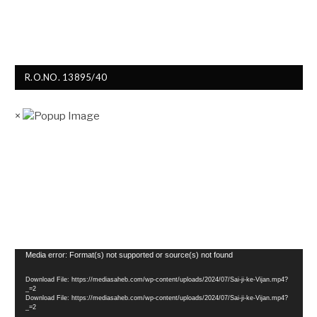
R.O.NO. 13895/40
×
Video
Media error: Format(s) not supported or source(s) not found
Player
Download File: https://mediasaheb.com/wp-content/uploads/2024/07/Sai-ji-ke-Vijan.mp4?
_=2
Download File: https://mediasaheb.com/wp-content/uploads/2024/07/Sai-ji-ke-Vijan.mp4?
_=2