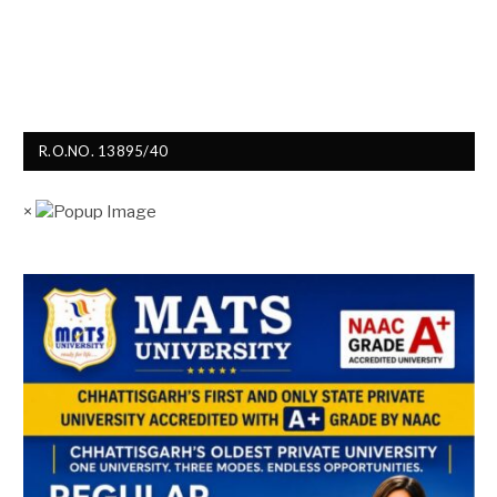
R.O.NO. 13895/40
×