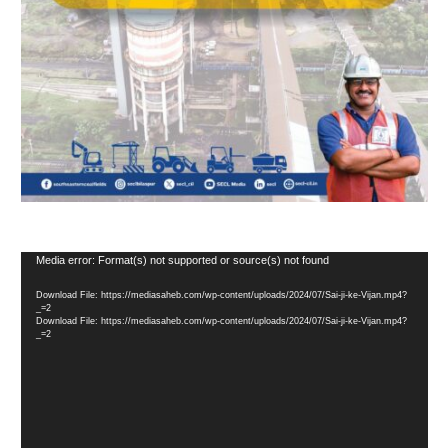
Video
Media error: Format(s) not supported or source(s) not found
Player
Download File: https://mediasaheb.com/wp-content/uploads/2024/07/Sai-ji-ke-Vijan.mp4?
_=2
Download File: https://mediasaheb.com/wp-content/uploads/2024/07/Sai-ji-ke-Vijan.mp4?
_=2