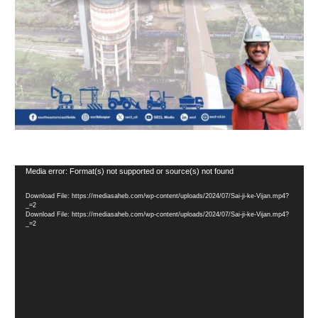
Video
Media error: Format(s) not supported or source(s) not found
Player
Download File: https://mediasaheb.com/wp-content/uploads/2024/07/Sai-ji-ke-Vijan.mp4?
_=2
Download File: https://mediasaheb.com/wp-content/uploads/2024/07/Sai-ji-ke-Vijan.mp4?
_=2