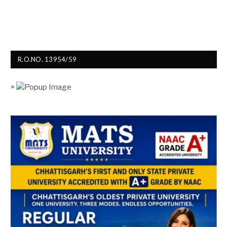
R.O.NO. 13954/59
×