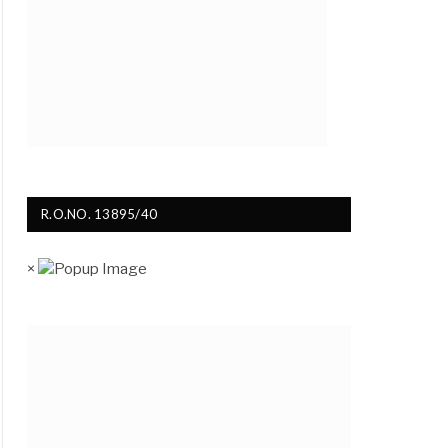
R.O.NO. 13895/40
×