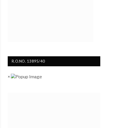
R.O.NO. 13895/40
×