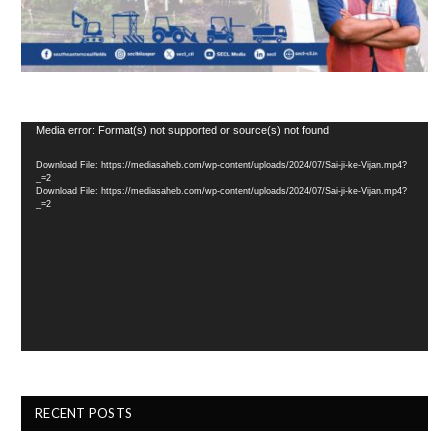
Video
Media error: Format(s) not supported or source(s) not found
Player
Download File: https://mediasaheb.com/wp-content/uploads/2024/07/Sai-ji-ke-Vijan.mp4?
_=2
Download File: https://mediasaheb.com/wp-content/uploads/2024/07/Sai-ji-ke-Vijan.mp4?
_=2
RECENT POSTS