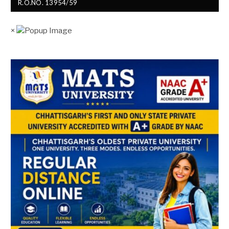
R.O.NO. 13954/59
×