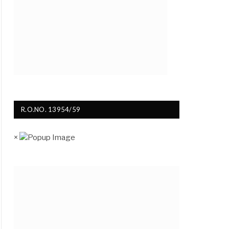
R.O.NO. 13954/59
×
ite