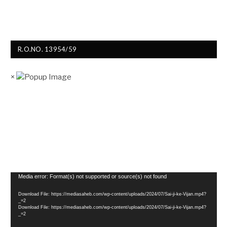
R.O.NO. 13954/59
×
Video
Media error: Format(s) not supported or source(s) not found
Player
Download File: https://mediasaheb.com/wp-content/uploads/2024/07/Sai-ji-ke-Vijan.mp4?
_=2
Download File: https://mediasaheb.com/wp-content/uploads/2024/07/Sai-ji-ke-Vijan.mp4?
_=2