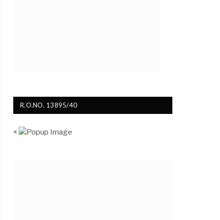
R.O.NO. 13895/40
×