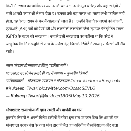
किसी भी स्थान का धार्मिक स्वरूप उसकी बनावट, उसके मूल चरित्र और वहां सदियों से
चली आ रही परंपराओं से तय होता है। उनका तर्क बड़ा सरल था “सत्य कभी पराजित नहीं
होता, वह केवल समय के फेर में ओझल हो जाता है।” उन्होंने वैज्ञानिक साक्ष्यों की मांग की,
एएसआई (ASI) सर्वे की पैरवी की और तकनीकी तकनीकों जैसे 'ग्राउंड पेनेट्रेटिंग रडार'
(GPR) के महत्व को समझाया। उनकी इसी समझाइश का नतीजा था कि कोर्ट ने
आधुनिक वैज्ञानिक पद्धति से जांच के आदेश दिए, जिसकी रिपोर्ट ने आज इस फैसले की नींव
रखी।
सत्य परेशान हो सकता है किंतु पराजित नहीं।
भोजशाला का निर्णय हमारे ही पक्ष में आएगा – कुलदीप तिवारी
याचिकाकर्ता – भोजशाला प्रकरण #भोजशाला #dhar #indore #Bhojshala
#Kuldeep_Tiwari pic.twitter.com/3csscSEVLQ
— Kuldeep Tiwari
(@kuldeep1805) May 13, 2026
भोजशाला: राजा भोज की ज्ञान स्थली और वाग्देवी का वास
कुलदीप तिवारी ने अपनी विशेष दलीलों में हमेशा इस बात पर जोर दिया कि धार की यह
भोजशाला परमार वंश के राजा भोज द्वारा निर्मित एक अद्वितीय विश्वविद्यालय और माता