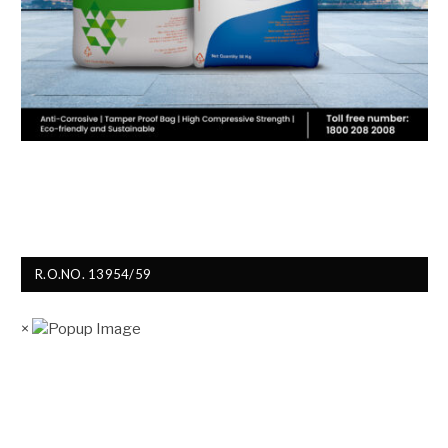
R.O.NO. 13954/59
×