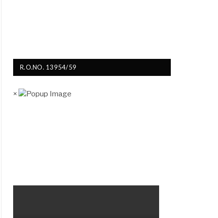
R.O.NO. 13954/59
×