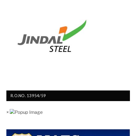
R.O.NO. 13954/59
×