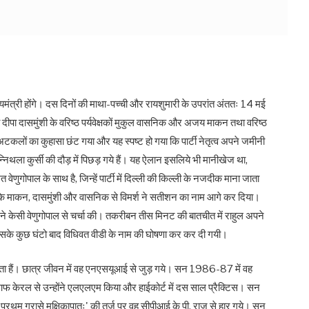
मंत्री होंगे। दस दिनों की माथा-पच्ची और रायशुमारी के उपरांत अंततः 14 मई
ी दीपा दासमुंशी के वरिष्ठ पर्यवेक्षकों मुकुल वासनिक और अजय माकन तथा वरिष्ठ
कलों का कुहासा छंट गया और यह स्पष्ट हो गया कि पार्टी नेतृत्व अपने जमीनी
न्निथला कुर्सी की दौड़ में पिछड़ गये हैं। यह ऐलान इसलिये भी मानीखेज था,
णुगोपाल के साथ है, जिन्हें पार्टी में दिल्ली की किल्ली के नजदीक माना जाता
़गे के माकन, दासमुंशी और वासनिक से विमर्श ने सतीशन का नाम आगे कर दिया।
ँधी ने केसी वेणुगोपाल से चर्चा की। तकरीबन तीस मिनट की बातचीत में राहुल अपने
इसके कुछ घंटो बाद विधिवत वीडी के नाम की घोषणा कर कर दी गयी।
नेता हैं। छात्र जीवन में वह एनएसयूआई से जुड़ गये। सन 1986-87 में वह
िटी आफ केरल से उन्होंने एलएलएम किया और हाईकोर्ट में दस साल प्रैक्टिस। सन
'प्रथम ग्रासे मक्षिकापातः' की तर्ज पर वह सीपीआई के पी. राजू से हार गये। सन