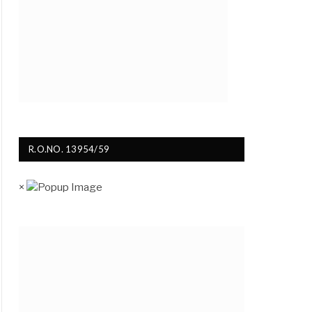
R.O.NO. 13954/59
×