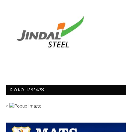
R.O.NO. 13954/59
×