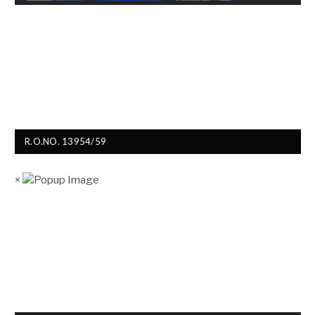
R.O.NO. 13954/59
×