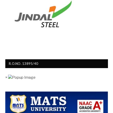
R.O.NO. 13895/40
×