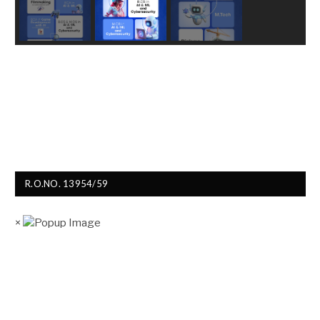
R.O.NO. 13954/59
×