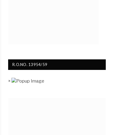
R.O.NO. 13954/59
×