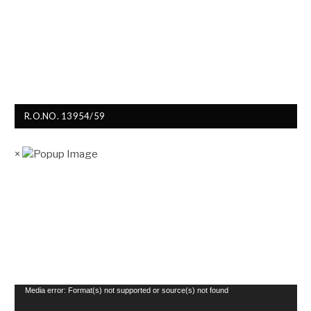
R.O.NO. 13954/59
×
Video
Media error: Format(s) not supported or source(s) not found
Player