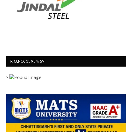
R.O.NO. 13954/59
×