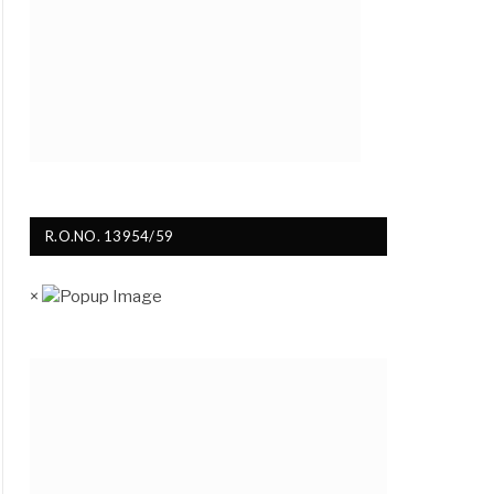
R.O.NO. 13954/59
×