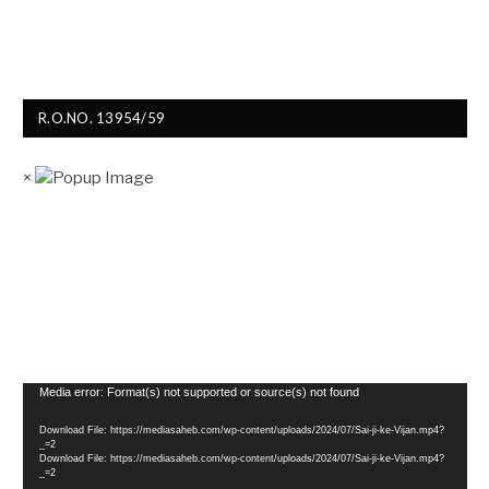
R.O.NO. 13954/59
×
Video
Media error: Format(s) not supported or source(s) not found
Player
Download File: https://mediasaheb.com/wp-content/uploads/2024/07/Sai-ji-ke-Vijan.mp4?
_=2
Download File: https://mediasaheb.com/wp-content/uploads/2024/07/Sai-ji-ke-Vijan.mp4?
_=2