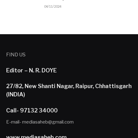
04/11/2024
FIND US
Editor – N. R. DOYE
27/82, New Shanti Nagar, Raipur, Chhattisgarh
(INDIA)
Call- 97132 34000
E-mail- mediasaheb@gmail.com
www.mediasaheb.com