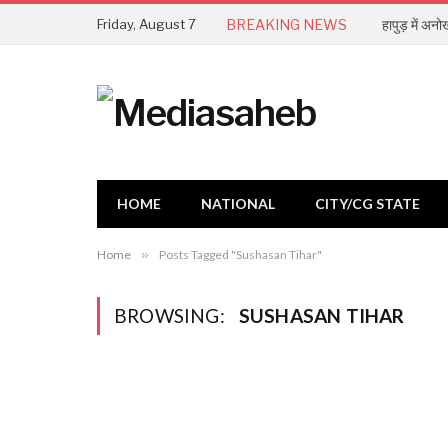
Friday, August 7
BREAKING NEWS
हापुड़ में अनो
HOME
NATIONAL
CITY/CG STATE
Home
»
Posts Tagged "Sushasan Tihar"
BROWSING:
SUSHASAN TIHAR