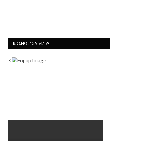
R.O.NO. 13954/59
×