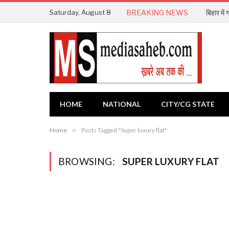
Saturday, August 8
BREAKING NEWS
बिहार में
HOME
NATIONAL
CITY/CG STATE
Home
»
Posts Tagged "Super luxury flat"
BROWSING:
SUPER LUXURY FLAT