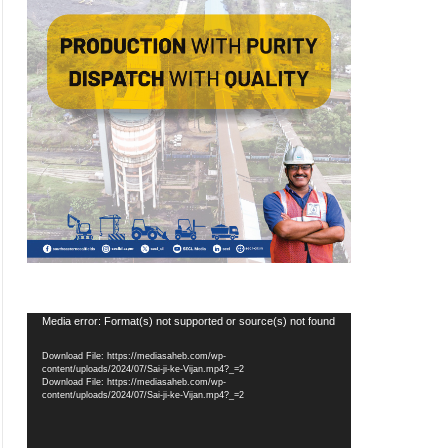
Video
Media error: Format(s) not supported or source(s) not found
Player
Download File: https://mediasaheb.com/wp-
content/uploads/2024/07/Sai-ji-ke-Vijan.mp4?_=2
Download File: https://mediasaheb.com/wp-
content/uploads/2024/07/Sai-ji-ke-Vijan.mp4?_=2