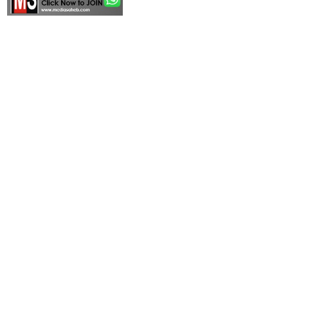
FIND US
Editor – N. R. DOYE
27/82, New Shanti Nagar, Raipur, Chhattisgarh
(INDIA)
Call- 97132 34000
E-mail- mediasaheb@gmail.com
www.mediasaheb.com