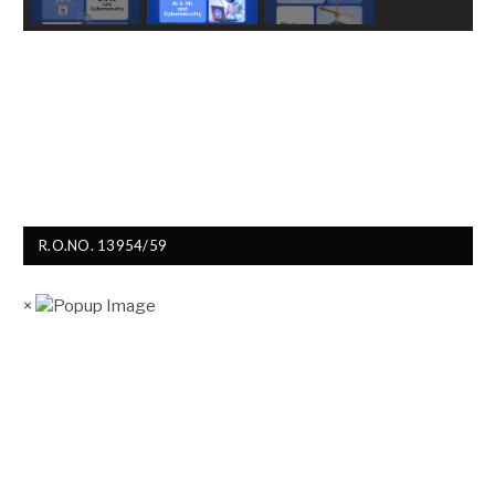
R.O.NO. 13954/59
×