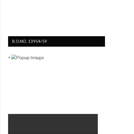
R.O.NO. 13954/59
×