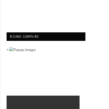
R.O.NO. 13895/40
×