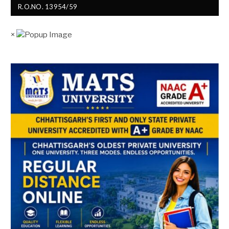
R.O.NO. 13954/59
×